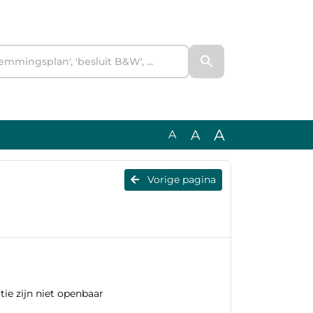
A
A
A
Vorige pagina
ie zijn niet openbaar