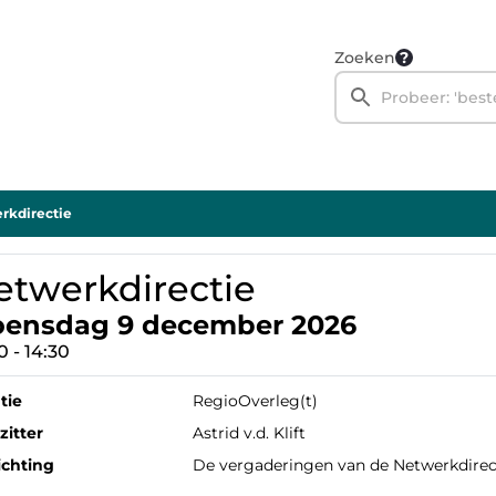
Zoeken
rkdirectie
etwerkdirectie
ensdag 9 december 2026
0 - 14:30
tie
RegioOverleg(t)
zitter
Astrid v.d. Klift
ichting
De vergaderingen van de Netwerkdirect