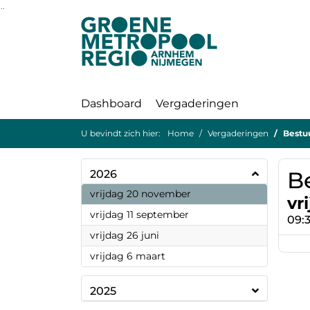
Ga naar de inhoud van deze pagina
Ga naar het zoeken
Ga naar het menu
Dashboard
Vergaderingen
U bevindt zich hier:
Home
Vergaderingen
Bestuu
B
2026
2026
vrijdag 20 november
vr
2026
vrijdag 11 september
09:3
2026
vrijdag 26 juni
2026
vrijdag 6 maart
2025