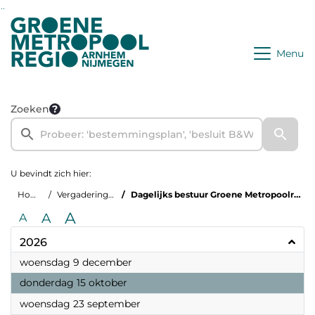
Ga naar de inhoud van deze pagina
Ga naar het zoeken
Ga naar het menu
Menu
Zoeken
U bevindt zich hier:
Home
Vergaderingen
Dagelijks bestuur Groene Metropoolregio
A
A
A
2026
2026
woensdag 9 december
2026
donderdag 15 oktober
2026
woensdag 23 september