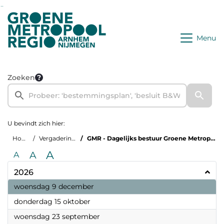
Ga naar de inhoud van deze pagina
Ga naar het zoeken
Ga naar het menu
Menu
Zoeken
U bevindt zich hier:
Home
Vergaderingen
GMR - Dagelijks bestuur Groene Metropoolregio
A
A
A
2026
2026
woensdag 9 december
2026
donderdag 15 oktober
2026
woensdag 23 september