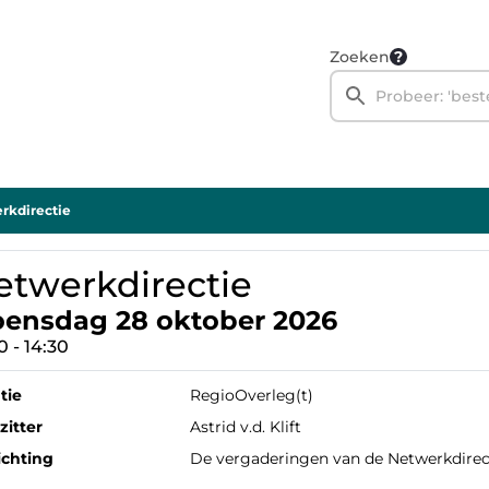
Zoeken
rkdirectie
etwerkdirectie
ensdag 28 oktober 2026
0 - 14:30
tie
RegioOverleg(t)
zitter
Astrid v.d. Klift
ichting
De vergaderingen van de Netwerkdirect