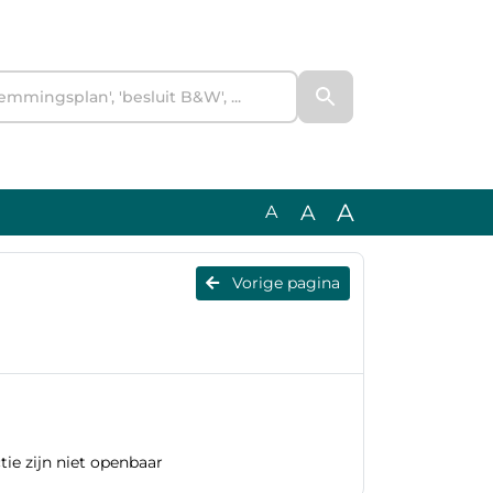
A
A
A
Vorige pagina
ie zijn niet openbaar